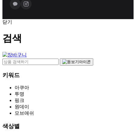
닫기
검색
키워드
아쿠아
투명
핑크
원데이
모브애쉬
색상별