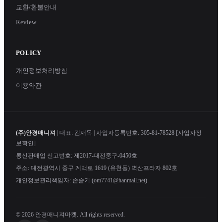
교환/환불안내
Review
POLICY
개인정보처리방침
이용약관
(주)안경매니져
| 대표: 김재목 | 사업자등록번호: 305-81-78528
[사업자정
보확인]
통신판매업 신고번호: 제2017-대전중구-0450호
주소: 대전광역시 중구 계백로 1619 (유천동) 벽산프라자 802호
개인정보관리책임자: 손슬기 (om7741@hanmail.net)
© 2026 안경매니져마켓. All rights reserved.