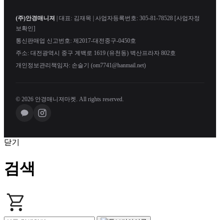
(주)안경매니져
| 대표: 김재목 | 사업자등록번호: 305-81-78528
[사업자정
보확인]
통신판매업 신고번호: 제2017-대전중구-0450호
주소: 대전광역시 중구 계백로 1619 (유천동) 벽산프라자 802호
개인정보관리책임자: 손슬기 (om7741@hanmail.net)
© 2026 안경매니져마켓. All rights reserved.
닫기
검색