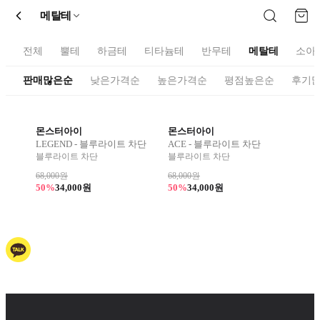
메탈테
전체
뿔테
하금테
티타늄테
반무테
메탈테
소아
판매많은순
낮은가격순
높은가격순
평점높은순
후기
몬스터아이
몬스터아이
LEGEND - 블루라이트 차단
ACE - 블루라이트 차단
블루라이트 차단
블루라이트 차단
68,000원
68,000원
50%
34,000원
50%
34,000원