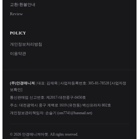
교환/환불안내
Review
POLICY
개인정보처리방침
이용약관
(주)안경매니져
| 대표: 김재목 | 사업자등록번호: 305-81-78528
[사업자정
보확인]
통신판매업 신고번호: 제2017-대전중구-0450호
주소: 대전광역시 중구 계백로 1619 (유천동) 벽산프라자 802호
개인정보관리책임자: 손슬기 (om7741@hanmail.net)
© 2026 안경매니져마켓. All rights reserved.