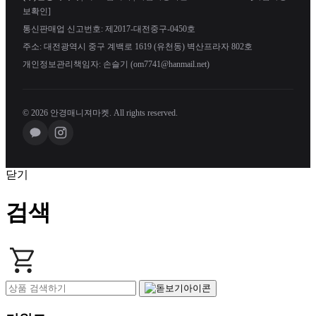
보확인]
통신판매업 신고번호: 제2017-대전중구-0450호
주소: 대전광역시 중구 계백로 1619 (유천동) 벽산프라자 802호
개인정보관리책임자: 손슬기 (om7741@hanmail.net)
© 2026 안경매니져마켓. All rights reserved.
닫기
검색