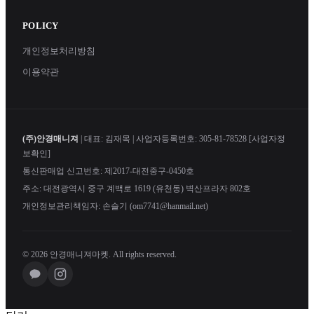
POLICY
개인정보처리방침
이용약관
(주)안경매니져
| 대표: 김재목 | 사업자등록번호: 305-81-78528
[사업자정
보확인]
통신판매업 신고번호: 제2017-대전중구-0450호
주소: 대전광역시 중구 계백로 1619 (유천동) 벽산프라자 802호
개인정보관리책임자: 손슬기 (om7741@hanmail.net)
© 2026 안경매니져마켓. All rights reserved.