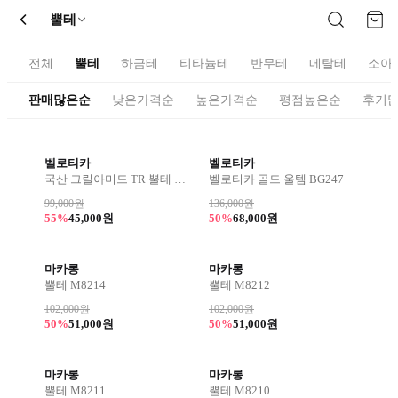
뿔테
전체
뿔테
하금테
티타늄테
반무테
메탈테
소아
판매많은순
낮은가격순
높은가격순
평점높은순
후기
벨로티카
벨로티카
국산 그릴아미드 TR 뿔테 8313
벨로티카 골드 울템 BG247
99,000원
136,000원
55%
45,000원
50%
68,000원
마카롱
마카롱
뿔테 M8214
뿔테 M8212
102,000원
102,000원
50%
51,000원
50%
51,000원
마카롱
마카롱
뿔테 M8211
뿔테 M8210