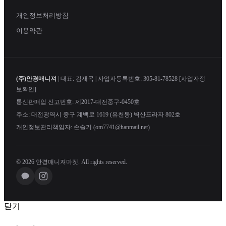
개인정보처리방침
이용약관
(주)안경매니져
| 대표: 김재목 | 사업자등록번호: 305-81-78528
[사업자정
보확인]
통신판매업 신고번호: 제2017-대전중구-0450호
주소: 대전광역시 중구 계백로 1619 (유천동) 벽산프라자 802호
개인정보관리책임자: 손슬기 (om7741@hanmail.net)
© 2026 안경매니져마켓. All rights reserved.
닫기