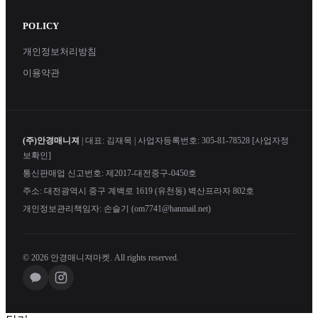
POLICY
개인정보처리방침
이용약관
(주)안경매니져
| 대표: 김재목 | 사업자등록번호: 305-81-78528
[사업자정
보확인]
통신판매업 신고번호: 제2017-대전중구-0450호
주소: 대전광역시 중구 계백로 1619 (유천동) 벽산프라자 802호
개인정보관리책임자: 손슬기 (om7741@hanmail.net)
© 2026 안경매니져마켓. All rights reserved.