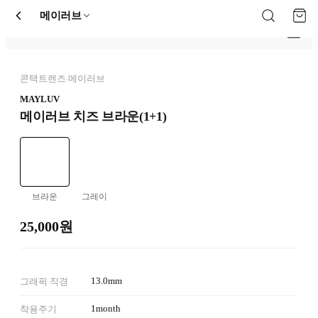
메이러브
콘택트렌즈
메이러브
›
MAYLUV
메이러브 치즈 브라운(1+1)
브라운
그레이
25,000원
13.0mm
그래픽 직경
1month
착용주기