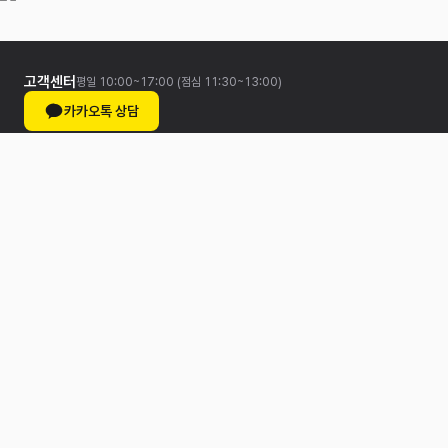
고객센터
평일 10:00~17:00 (점심 11:30~13:00)
카카오톡 상담
CUSTOMER SERVICE
STORE
Notice
매장찾기
FAQ
교환/환불안내
Review
POLICY
개인정보처리방침
이용약관